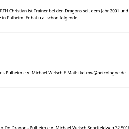
H Christian ist Trainer bei den Dragons seit dem Jahr 2001 und T
 in Pulheim. Er hat u.a. schon folgende…
s Pulheim e.V. Michael Welsch E-Mail: tkd-mw@netcologne.de
on-Do Dragons Pulheim e.V. Michael Welsch Sportfeldweg 32 501