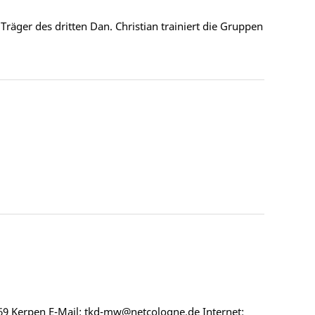
räger des dritten Dan. Christian trainiert die Gruppen
69 Kerpen E-Mail: tkd-mw@netcologne.de Internet: